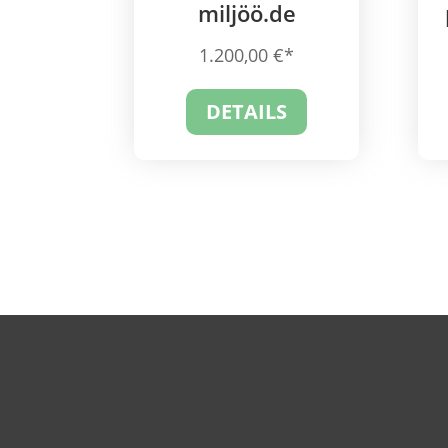
miljöö.de
1.200,00
€
DETAILS