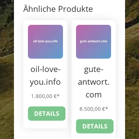
Ähnliche Produkte
oil-love-
gute-
you.info
antwort.
com
1.800,00
€
8.500,00
€
DETAILS
DETAILS