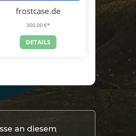
frostcase.de
300,00
€
DETAILS
esse an diesem