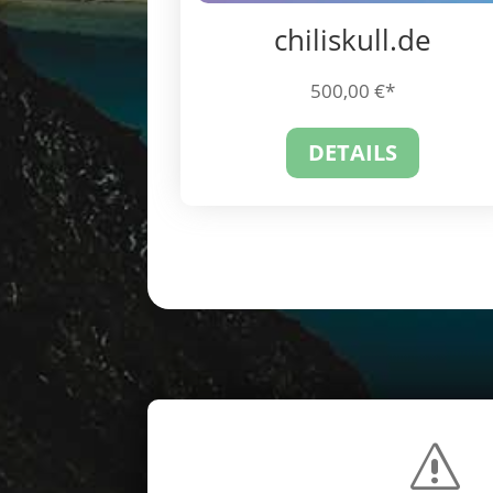
chiliskull.de
500,00
€
DETAILS
s