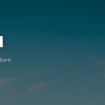
u
bare: