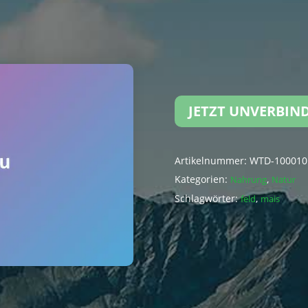
JETZT UNVERBIN
Artikelnummer:
WTD-100010
Kategorien:
,
Nahrung
Natur
Schlagwörter:
,
feld
mais