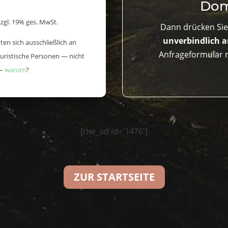
Dom
zgl. 19% ges. MwSt.
Dann drücken Sie 
unverbindlich 
en sich ausschließlich an
Anfrageformular 
uristische Personen — nicht
 –
warum
?
[the_ad id='1476']
ZUR STARTSEITE