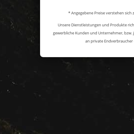
* Angegebene Preise verstehen sich z
Unsere Dienstleistungen und Produkte richt
gewerbliche Kunden und Unternehmer, bzw. j
an private Endverbraucher